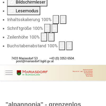
Bildschirmleser
Lesemodus
Inhaltsskalierung
100
%
Schriftgröße
100
%
Zeilenhöhe
100
%
Buchstabenabstand
100
%
7433 Mariasdorf 53
+43 (0) 3353 6504
post@mariasdorf.bgld.gv.at
"alpannonia" - grenzenlos