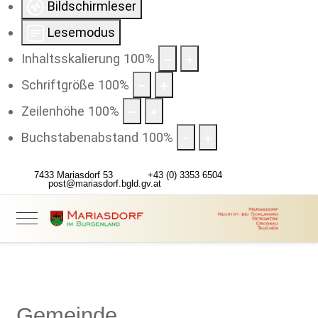
Bildschirmleser
Lesemodus
Inhaltsskalierung
100
%
Schriftgröße
100
%
Zeilenhöhe
100
%
Buchstabenabstand
100
%
7433 Mariasdorf 53
+43 (0) 3353 6504
post@mariasdorf.bgld.gv.at
Gemeinde