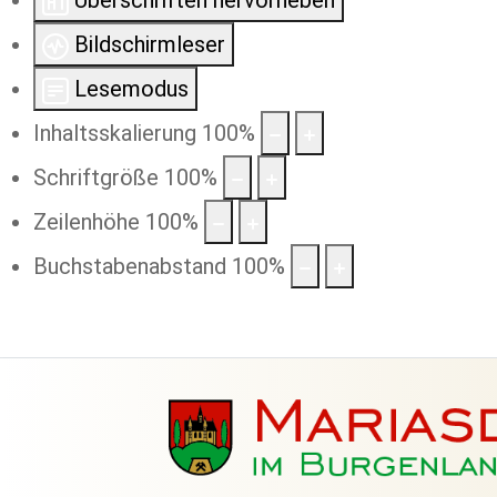
Überschriften hervorheben
Bildschirmleser
Lesemodus
Inhaltsskalierung
100
%
Schriftgröße
100
%
Zeilenhöhe
100
%
Buchstabenabstand
100
%