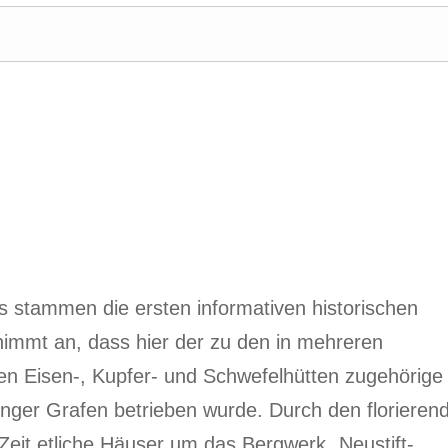
s stammen die ersten informativen historischen
nimmt an, dass hier der zu den in mehreren
en Eisen-, Kupfer- und Schwefelhütten zugehörige
inger Grafen betrieben wurde. Durch den florieren
eit etliche Häuser um das Bergwerk „Neustift-