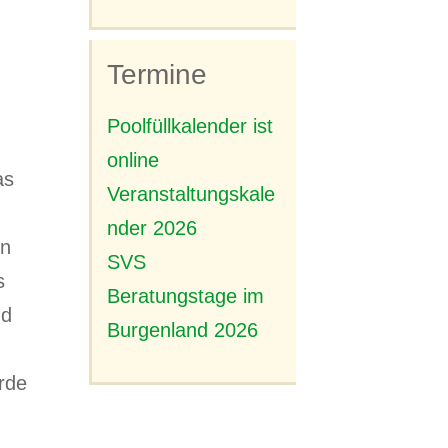
Termine
Poolfüllkalender ist
online
as
Veranstaltungskale
nder 2026
on
SVS
s
Beratungstage im
nd
Burgenland 2026
rde