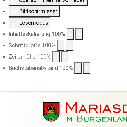
Überschriften hervorheben
Bildschirmleser
Lesemodus
Inhaltsskalierung
100
%
Schriftgröße
100
%
Zeilenhöhe
100
%
Buchstabenabstand
100
%