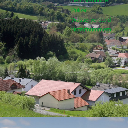
Defi-Standorte
Polizei
Wasserverband
Notrufnummern
staltung und Umsetzung
suxxess solution DESI