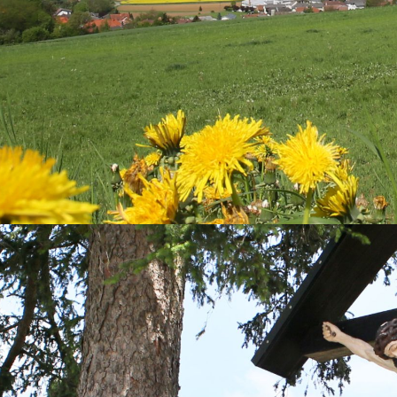
rktgemeinde Mariasdorf begrüßen zu dürfen!
 dieser Webseite können sie ausführliche Infos üb
e Gemeinde finden.
Vereine
,
Betriebe
,
Termine für
 Müllabfuhr
und wissenswertes über
e
Geschichte
kann von zu Hause aus abgerufen
rden.
ter der E-Mail-Adresse
post@mariasdorf.bgld.gv.a
e Gemeinde erreichbar und es können auch Anfrag
räge, Eingaben etc. an die Gemeinde gerichtet
den. Für zusätzliche
Fragen und Auskünfte
steh
 Ihnen natürlich gerne unter der
Telefonnummer
53 6504
zur Verfügung.