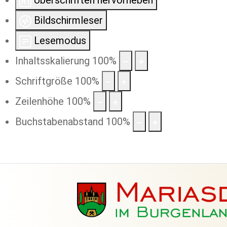
Überschriften hervorheben
Bildschirmleser
Lesemodus
Inhaltsskalierung
100
%
Schriftgröße
100
%
Zeilenhöhe
100
%
Buchstabenabstand
100
%