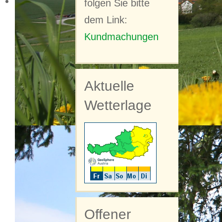
folgen Sie bitte
Ma
dem Link:
Auf
Kundmachungen
di
die
di
Aktuelle
we
Wetterlage
Un
di
Ant
wer
wir
33
Offener