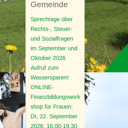
Gemeinde
er
Sprechtage über
Rechts-, Steuer-
und Sozialfragen
im September und
Oktober 2026
Aufruf zum
t
ist
Wassersparen!
en,
ONLINE-
Finanzbildungswork
en
shop für Frauen:
+43
DI, 22. September
2026: 18.00-19.30